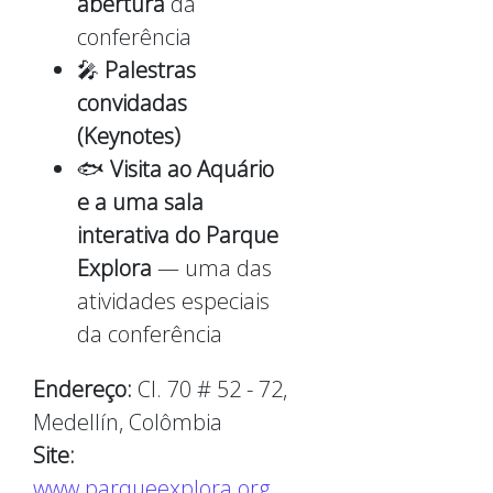
abertura
da
conferência
🎤
Palestras
convidadas
(Keynotes)
🐟
Visita ao Aquário
e a uma sala
interativa do Parque
Explora
— uma das
atividades especiais
da conferência
Endereço:
Cl. 70 # 52 - 72,
Medellín, Colômbia
Site:
www.parqueexplora.org