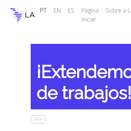
PT
EN
ES
Página
Sobre a L
inicial
¡Extendemos
de trabajos
2026