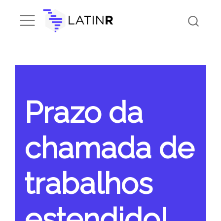
Prazo da
chamada de
trabalhos
estendido!